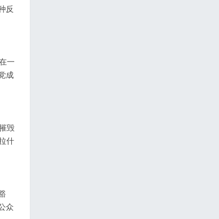
种反
在一
党成
摧毁
拉什
豁
公众