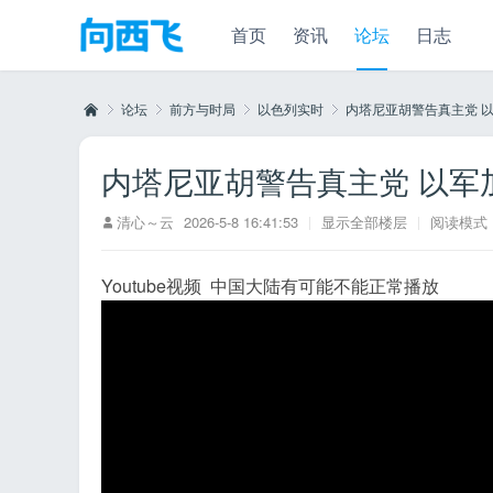
首页
资讯
论坛
日志
论坛
前方与时局
以色列实时
内塔尼亚胡警告真主党 以军
内塔尼亚胡警告真主党 以军
向
»
›
›
›
清心～云
2026-5-8 16:41:53
|
显示全部楼层
|
阅读模式
Youtube视频 中国大陆有可能不能正常播放
西