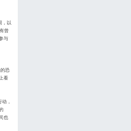
周，以
有曾
参与
区的恐
上看
行动，
的
民也