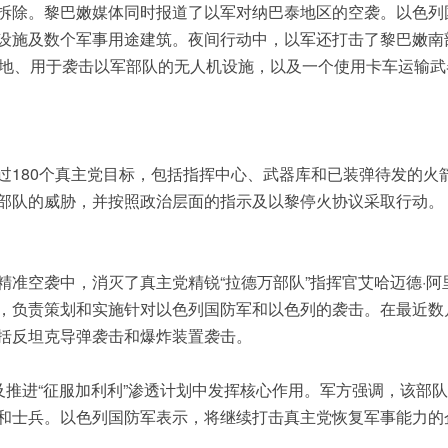
拆除。黎巴嫩媒体同时报道了以军对纳巴泰地区的空袭。以色列
设施及数个军事用途建筑。夜间行动中，以军还打击了黎巴嫩南
阵地、用于袭击以军部队的无人机设施，以及一个使用卡车运输武
过180个真主党目标，包括指挥中心、武器库和已装弹待发的火
部队的威胁，并按照政治层面的指示及以黎停火协议采取行动。
准空袭中，消灭了真主党精锐“拉德万部队”指挥官艾哈迈德·阿里
，负责策划和实施针对以色列国防军和以色列的袭击。在最近数
括反坦克导弹袭击和爆炸装置袭击。
及推进“征服加利利”渗透计划中发挥核心作用。军方强调，该部
和士兵。以色列国防军表示，将继续打击真主党恢复军事能力的