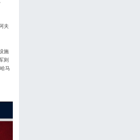
。
阿夫
设施
军则
的哈马