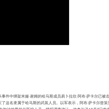
杀事件中绑架米娅·谢姆的哈马斯成员易卜拉欣·阿布·萨卡尔已被
灭了这名隶属于哈马斯的武装人员。以军表示，阿布·萨卡尔曾策