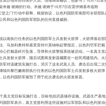
在加沙地带担任医护人员。情报调查确认，他参与了10月7日发
米娅·谢姆的行动。米娅·谢姆于10月7日在雷伊姆基布兹附
月在“天堂之门”行动中获释。根据协议，以色列国防军南部司令部部队
公民和以色列国防军部队的任何直接威胁。
线以南执行任务的以色列国防军士兵发射火箭弹，火箭弹落在部
拉、马加利奥特和基里亚特什莫纳响起警报后，以色列空军拦截
担心拦截器碎片坠落，导弹和火箭警报系统被启动。一名真主党
士兵发射火箭弹，随后试图将发射器藏匿在一处民用建筑内。火
防军对该建筑实施打击，消灭了这名武装人员。袭击后出现二次
继续向黎巴嫩南部执行任务的以色列国防军士兵发射多枚火箭弹
，以色列国防军摧毁了用于此次袭击的火箭发射器。
5个真主党目标实施打击，目标包括武器储存设施、武器生产基地
列国防军表示，真主党曾利用这些设施对以军部队和以色列发动