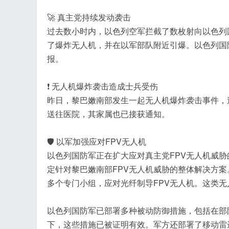
🚀 真主党持续发动袭击
过去数小时内，以色列空军拦截了数枚射向以色列
了爆炸无人机，并在以军部队附近引爆。以色列国
报。
❗️ 无人机爆炸袭击造成士兵受伤
昨日，黎巴嫩南部发生一起无人机爆炸袭击事件，
送往医院，其家属也已接获通知。
🛡️ 以军加强应对FPV无人机
以色列国防军正在扩大应对真主党FPV无人机威
定针对黎巴嫩南部FPV无人机威胁的整体解决方
多个专门小组，应对光纤制导FPV无人机。这类
以色列国防军已部署多种被动防御措施，包括在部
下，这些措施已被证明有效。军方还部署了移动雷