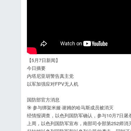
飞
【5月7日新闻】
今日摘要
内塔尼亚胡警告真主党
以军加强应对FPV无人机
事
国防部官方消息
🎯 参与绑架米娅·谢姆的哈马斯成员被消灭
经情报调查，以色列国防军确认，参与10月7日屠
上周，以色列国防军宣布，南部司令部第252师消