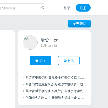
登录
注册
清心～云
帖子 211 篇
关注
私信
川普将重击伊朗 美沙联手打击伊拉克 巴列维展望以伊关系 扎米尔表示扩大兵力
川普与内塔尼亚胡会谈 霍尔木兹收费计划 土耳其干预以色列选举
美伊暂缓军事行动 乌克兰打击俄伊运输线 叙利亚寻求安全协议 土耳其不具备采购F35
伊朗或先发制人 川普酝酿大规模空袭 以军反恐行动 哈马斯遭重创 全国进入战备