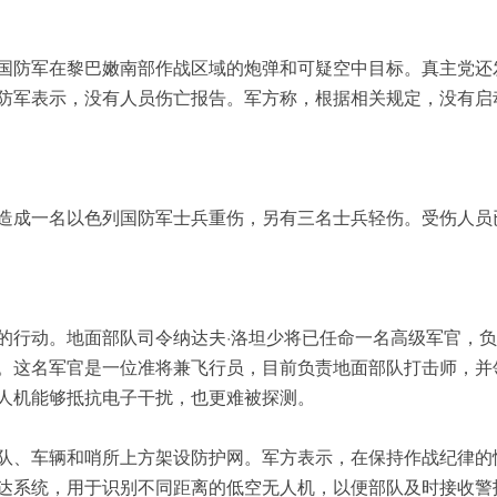
国防军在黎巴嫩南部作战区域的炮弹和可疑空中目标。真主党还
防军表示，没有人员伤亡报告。军方称，根据相关规定，没有启
造成一名以色列国防军士兵重伤，另有三名士兵轻伤。受伤人员
胁的行动。地面部队司令纳达夫·洛坦少将已任命一名高级军官，
案。这名军官是一位准将兼飞行员，目前负责地面部队打击师，并
无人机能够抵抗电子干扰，也更难被探测。
队、车辆和哨所上方架设防护网。军方表示，在保持作战纪律的
达系统，用于识别不同距离的低空无人机，以便部队及时接收警