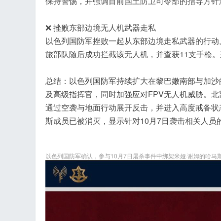
保持警惕，并强调目前国土防卫司令部的指导方针
❌ 挫败东部边境无人机武器走私
以色列国防军挫败一起从东部边境走私武器的行动
旅部队随后成功拦截该无人机，并查获11支手枪
总结：以色列国防军持续扩大在黎巴嫩南部与加沙
及高级指挥官，同时加强应对FPV无人机威胁。
通过空袭与地面行动展开反击，并进入高度戒备状态
斯成员已被消灭，显示针对10月7日袭击相关人员
以色列国防军确认，参与10月7日屠杀事件中绑架米娅·谢姆的哈马斯成员易