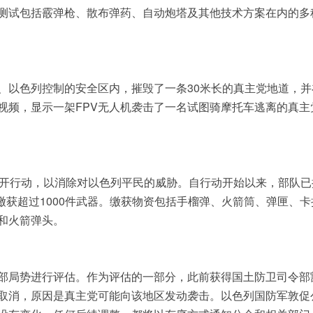
测试包括霰弹枪、散布弹药、自动炮塔及其他技术方案在内的多
、以色列控制的安全区内，摧毁了一条30米长的真主党地道，并
视频，显示一架FPV无人机袭击了一名试图骑摩托车逃离的真主
展开行动，以消除对以色列平民的威胁。自行动开始以来，部队已
并缴获超过1000件武器。缴获物资包括手榴弹、火箭筒、弹匣、卡
和火箭弹头。
部局势进行评估。作为评估的一部分，此前获得国土防卫司令部
取消，原因是真主党可能向该地区发动袭击。以色列国防军敦促