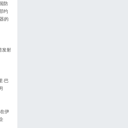
国防
部约
器的
箭发射
·巴
月
队在伊
企