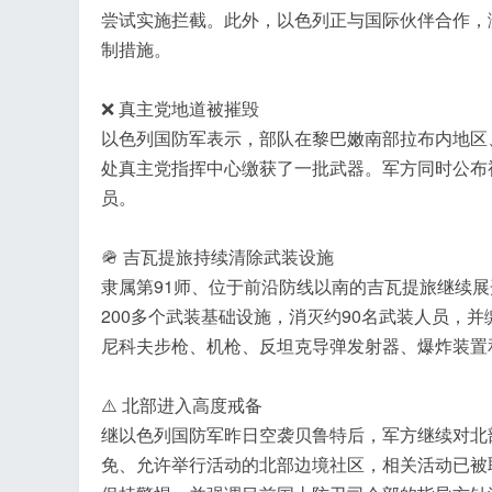
尝试实施拦截。此外，以色列正与国际伙伴合作，
制措施。
❌ 真主党地道被摧毁
以色列国防军表示，部队在黎巴嫩南部拉布内地区
处真主党指挥中心缴获了一批武器。军方同时公布
员。
🪖 吉瓦提旅持续清除武装设施
隶属第91师、位于前沿防线以南的吉瓦提旅继续
200多个武装基础设施，消灭约90名武装人员，
尼科夫步枪、机枪、反坦克导弹发射器、爆炸装置
⚠️ 北部进入高度戒备
继以色列国防军昨日空袭贝鲁特后，军方继续对北
免、允许举行活动的北部边境社区，相关活动已被