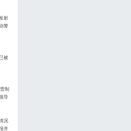
发射
动警
已被
负责制
领导
情况
报并