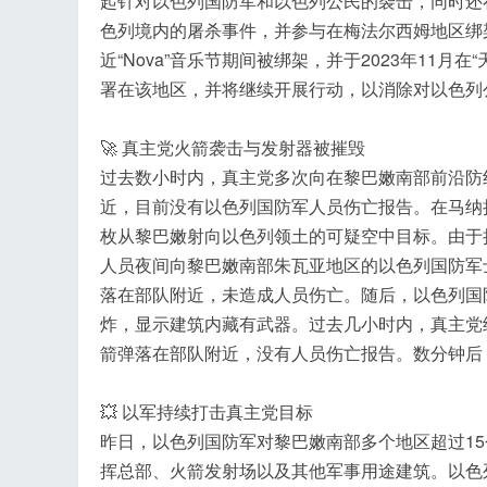
起针对以色列国防军和以色列公民的袭击，同时还
色列境内的屠杀事件，并参与在梅法尔西姆地区绑架
近“Nova”音乐节期间被绑架，并于2023年11
署在该地区，并将继续开展行动，以消除对以色列
工
🚀 真主党火箭袭击与发射器被摧毁
过去数小时内，真主党多次向在黎巴嫩南部前沿防
近，目前没有以色列国防军人员伤亡报告。在马纳
枚从黎巴嫩射向以色列领土的可疑空中目标。由于
人员夜间向黎巴嫩南部朱瓦亚地区的以色列国防军
落在部队附近，未造成人员伤亡。随后，以色列国
炸，显示建筑内藏有武器。过去几小时内，真主党
箭弹落在部队附近，没有人员伤亡报告。数分钟后
💥 以军持续打击真主党目标
昨日，以色列国防军对黎巴嫩南部多个地区超过1
挥总部、火箭发射场以及其他军事用途建筑。以色