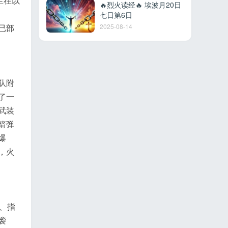
生在以
🔥烈火读经🔥 埃波月20日
七日第6日
已部
2025-08-14
队附
了一
武装
箭弹
爆
，火
、指
袭