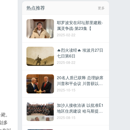
热点推荐
更多
耶罗波安在邱坛那里建殿-
属灵争战-第23集【
2025-02-22
🔥烈火读经🔥 埃波月27日
七日第6日
2025-08-22
20名人质已获释 总理缺席
川普和平会议 川普获以色
列最高荣誉 多国参加沙姆
2025-10-15
沙伊赫峰会
加沙人接收洽谈 以批准E1
地区住房建设 哈马斯提议
击毙。
撤军换取停火 以军在黎建
2025-08-15
划多
军事据点 德