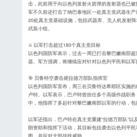
击，此前用于向以色列发射火箭弹的发射器也已被
军不久前还打击了纳巴泰地区一处真主党武器生产
20处真主党基础设施，包括武器库、无人机发射
武装小组。
⚔️ 以军打击超过180个真主党目标
以色列国防军表示，过去一周已打击黎巴嫩南部超
器。军方强调，将继续应对针对以色列平民和以军
🎯 贝鲁特空袭击毙拉德万部队指挥官
以色列国防军宣布，周三在贝鲁特达希耶区实施的精
卢特。以军表示，巴卢特曾担任多个高级作战职务
中，他指挥了多起针对黎巴嫩南部以军的行动，包
以军还指出，巴卢特在真主党重建“拉德万部队”以
朗资助和指挥下活动，其目标包括袭击以色列平民
图，并应对北部战线威胁。