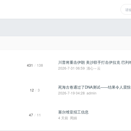
川普将重击伊朗 美沙联手打击伊拉克 巴列维 
431
/
138
2026-7-31 06:59
清心～云
死海古卷通过了DNA测试——结果令人震惊! .
12
/
3
2026-7-19 04:28
admin
塞尔维亚招工信息
47
/
11
4 天前
周娟