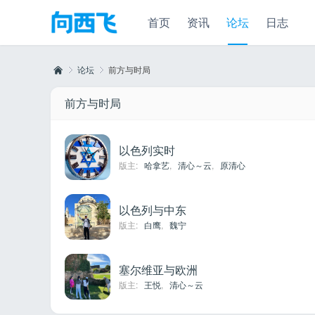
首页
资讯
论坛
日志
论坛
前方与时局
前方与时局
向
»
›
以色列实时
版主:
哈拿艺
,
清心～云
,
原清心
以色列与中东
版主:
白鹰
,
魏宁
塞尔维亚与欧洲
西
版主:
王悦
,
清心～云