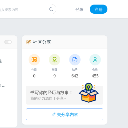
登录
注册
社区分享
...
今日
昨日
帖子
会员
0
9
642
455
..
书写你的经历与故事！
我的动力源自于分享~
去分享内容