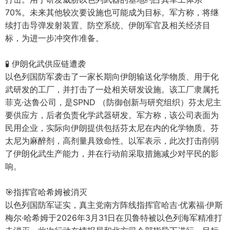
70%。未来其他较次要设施也可能成为目标。军方称，将继
续打击导弹发射装置、防空系统、伊朗军官及相关经济目
标，为进一步冲突作准备。
🧪 伊朗化武供应链遭袭
以色列国防军袭击了一家长期向伊朗输送化学物质、用于化
武研发的工厂，并打击了一处相关研发设施。该工厂隶属托
菲克·达鲁公司，是SPND （防御创新与研究组织）芬太尼主
要供应方，后者负责化学武器研发。军方称，该公司表面为
民用企业，实际向伊朗提供包括芬太尼在内的化学物质。芬
太尼为麻醉剂，高剂量具致命性。以军表示，此次打击削弱
了伊朗化武生产能力，并在行动前采取措施减少对平民的影
响。
🎯指挥官哈希姆被消灭
以色列国防军证实，真主党南方阵线指挥官哈吉·优素福·伊斯
梅尔·哈希姆于2026年3月31日在贝鲁特被以色列海军精准打