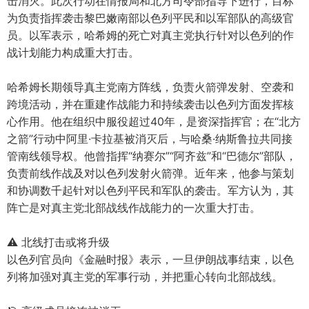
击消灭。此次行动在情报局和北方司令部指导下进行，目标
为负责指挥袭击黎巴嫩南部以色列平民和以军部队的高级官
员。以军表示，哈希姆的死亡对真主党执行针对以色列的作
战计划能力构成重大打击。
哈希姆长期领导真主党南方阵线，负责火箭弹发射、空袭和
跨境活动，并在重建作战能力和持续袭击以色列方面发挥核
心作用。他在组织中服役超过40年，是资深指挥官；在“北方
之箭”行动中阿里·卡拉基被消灭后，与哈桑·纳斯鲁拉共同接
管南线领导权。他曾指挥“纳赛尔”“阿齐兹”和“巴德尔”部队，
负责前线作战及对以色列发射火箭弹。近年来，他参与策划
和协调数千起针对以色列平民和军队的袭击。军方认为，其
阵亡是对真主党北部战线作战能力的一次重大打击。
⚠️ 北线打击或将升级
以色列官员向《金融时报》表示，一旦伊朗战事结束，以色
列将加强对真主党的军事行动，并把重心转向北部战线。