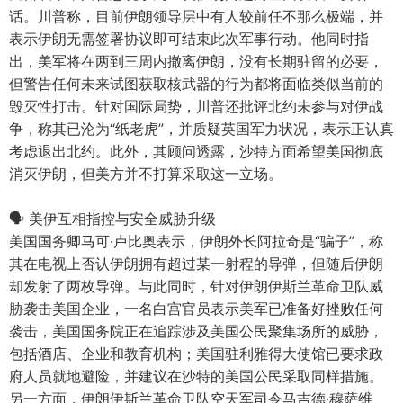
话。川普称，目前伊朗领导层中有人较前任不那么极端，并
表示伊朗无需签署协议即可结束此次军事行动。他同时指
出，美军将在两到三周内撤离伊朗，没有长期驻留的必要，
但警告任何未来试图获取核武器的行为都将面临类似当前的
毁灭性打击。针对国际局势，川普还批评北约未参与对伊战
争，称其已沦为“纸老虎”，并质疑英国军力状况，表示正认真
考虑退出北约。此外，其顾问透露，沙特方面希望美国彻底
消灭伊朗，但美方并不打算采取这一立场。
🗣️ 美伊互相指控与安全威胁升级
美国国务卿马可·卢比奥表示，伊朗外长阿拉奇是“骗子”，称
其在电视上否认伊朗拥有超过某一射程的导弹，但随后伊朗
却发射了两枚导弹。与此同时，针对伊朗伊斯兰革命卫队威
胁袭击美国企业，一名白宫官员表示美军已准备好挫败任何
袭击，美国国务院正在追踪涉及美国公民聚集场所的威胁，
包括酒店、企业和教育机构；美国驻利雅得大使馆已要求政
府人员就地避险，并建议在沙特的美国公民采取同样措施。
另一方面，伊朗伊斯兰革命卫队空天军司令马吉德·穆萨维