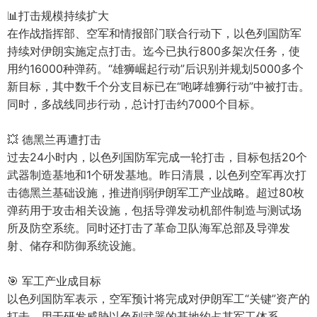
📊打击规模持续扩大
在作战指挥部、空军和情报部门联合行动下，以色列国防军
持续对伊朗实施定点打击。迄今已执行800多架次任务，使
用约16000种弹药。“雄狮崛起行动”后识别并规划5000多个
新目标，其中数千个分支目标已在“咆哮雄狮行动”中被打击。
同时，多战线同步行动，总计打击约7000个目标。
💥 德黑兰再遭打击
过去24小时内，以色列国防军完成一轮打击，目标包括20个
武器制造基地和1个研发基地。昨日清晨，以色列空军再次打
击德黑兰基础设施，推进削弱伊朗军工产业战略。超过80枚
弹药用于攻击相关设施，包括导弹发动机部件制造与测试场
所及防空系统。同时还打击了革命卫队海军总部及导弹发
射、储存和防御系统设施。
🎯 军工产业成目标
以色列国防军表示，空军预计将完成对伊朗军工“关键”资产的
打击。用于研发威胁以色列武器的基地约占其军工体系