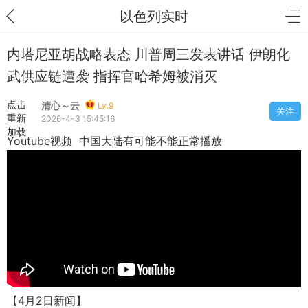
以色列实时
内塔尼亚胡战略表态 川普周三发表讲话 伊朗化
武供应链遭袭 指挥官哈希姆被消灭
点击
清心～云
Lv.9
关注
重新
2026-4-3 15:45:16
加载
Youtube视频 中国大陆有可能不能正常播放
【4月2日新闻】