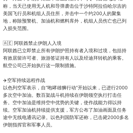
称，当天已使用无人机和导弹袭击位于沙特阿拉伯哈尔吉的
美国飞行员和机组人员住所，并击中一个约200人的聚集
地，称除预警机、加油机和燃料库外，机组人员伤亡也已列
入损失范围。
🇦🇪 阿联酋禁止伊朗人入境
阿联酋已立即禁止所有伊朗护照持有者入境和过境，包括持
有效居留许可者、旅游签证持有人以及经迪拜转机的乘客。
航空公司已开始执行这一限制措施。
✈️空军持续远程作战
以色列空军表示，自“咆哮雄狮行动”开始以来，已进行2000
多次空中加油。数百架战斗机持续在伊朗领空执行打击任
务。空中加油是维持空中优势的关键，使作战能力得以持
续。空军加油机持续提供支援，军方公布了加油画面及任务
途中无线电通讯记录。以色列国防军还称，已击毙2000多名
伊朗指挥官和军事人员。