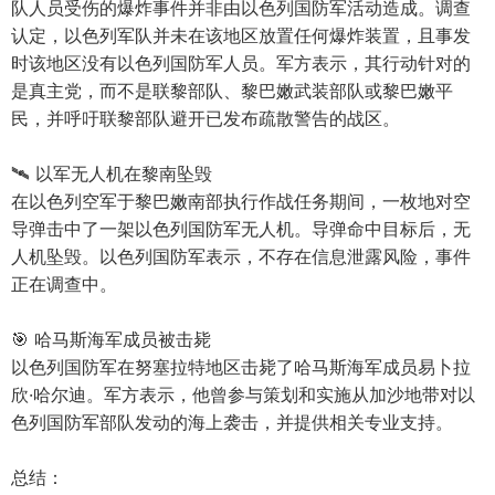
队人员受伤的爆炸事件并非由以色列国防军活动造成。调查
认定，以色列军队并未在该地区放置任何爆炸装置，且事发
时该地区没有以色列国防军人员。军方表示，其行动针对的
是真主党，而不是联黎部队、黎巴嫩武装部队或黎巴嫩平
民，并呼吁联黎部队避开已发布疏散警告的战区。
🛰️ 以军无人机在黎南坠毁
在以色列空军于黎巴嫩南部执行作战任务期间，一枚地对空
导弹击中了一架以色列国防军无人机。导弹命中目标后，无
人机坠毁。以色列国防军表示，不存在信息泄露风险，事件
正在调查中。
🎯 哈马斯海军成员被击毙
以色列国防军在努塞拉特地区击毙了哈马斯海军成员易卜拉
欣·哈尔迪。军方表示，他曾参与策划和实施从加沙地带对以
色列国防军部队发动的海上袭击，并提供相关专业支持。
总结：