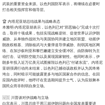
武装的重要资金来源。以色列国防军表示，将继续在必要时
打击相关指挥官和领导层。
🏆 内塔尼亚胡总结战果与战略表态
本雅明·内塔尼亚胡表示，以色列已对“邪恶轴心”完成十次打
击，取得十项成果，包括实现战略逆转、促使世界认识伊朗
威胁、从单独作战转为与美国协同并建立地区联盟、动摇伊
朗政权根基、消除核武与大量弹道导弹威胁、削弱其地区网
络、在加沙叙利亚和黎巴嫩建立安全缓冲区、由防御转为主
动打击、证明防空能力以及展现国家韧性。他同时表示，伊
朗多年投入近万亿美元试图摧毁以色列已“付诸东流”。内塔尼
亚胡强调行动尚未结束，以色列已撼动该政权并认为其终将
垮台，同时暗示可能披露更多与地区国家合作的信息。在回
应国内批评时，他呼吁在竞选期间提升士气，认为应鼓舞本
国民众而非削弱自身立场。
🇺🇸 川普谈对伊战略与立场
白宫表示，川普总统于周三就伊朗问题向全国发表重要讲