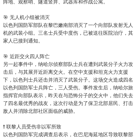
阵地、观察哨、隧道竖井、武器库和作战公寓。
🎯 无人机小组被消灭
以色列国防军部队在黎巴嫩南部消灭了一个向部队发射无人
机的武装小组。三名士兵受中度伤，已被送往医院治疗，其
家人已接到通知。
🎯 近距交火四人阵亡
另一起事件中，纳哈尔侦察部队士兵在遭到武装分子火力攻
击后，与其展开近距离交火。在空中支援和坦克火力支援
下，以色列士兵还击并消灭了武装分子。这场交火造成四名
以色列国防军士兵阵亡，三人受伤。事件发生后，纳哈尔旅
指挥官向部队表示，昨天在与恐怖分子的交火中，他们失去
了四名最优秀的战友，这次行动是为了保卫北部居民、打击
敌人并消除北部社区面临的威胁。
❗️ 联黎人员受伤非以军所致
以色列国防军完成调查后表示，在巴尼海延地区导致联黎部