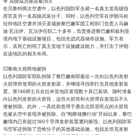
🎯 高级成员接连被消灭
在贝鲁特两次空袭中，以色列国防军击毙一名真主党高级指
挥官及另一名高级武装分子。同时，以色列空军在伊朗马哈
拉特地区空袭并消灭圣城旅黎巴嫩军团工程部门负责人马赫
迪·瓦法伊。瓦法伊任职二十多年，负责推进黎巴嫩和叙利亚
境内地下基础设施项目，包括先进武器储存设施。军方表
示，其死亡削弱了真主党地下设施建设能力，并打击了伊朗
在该地区的相关布局。
💥黎南火箭阵地被拆
以色列国防军部队拆除了黎巴嫩南部最近一次向以色列发射
火箭弹所使用的火箭发射器，并继续寻找和打击其他发射装
置。第146师士兵在拉米亚地区发现数十具已装填、随时准备
向以色列发射的火箭筒，这些火箭筒和火箭弹在发现后不久
便被拆除。此外，一具此前曾用于袭击北部居民点的火箭筒
也被从空中发现并被拆除。自“咆哮雄狮行动”开始以来，黎巴
嫩境内已有超过180个导弹发射装置遭到摧毁。以色列国防军
与空军还拆除了恐怖分子的其他基础设施，包括反坦克发射