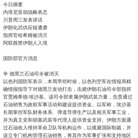
今日摘要
内塔尼亚胡战略表态
川普周三发表讲话
伊朗化武供应链遭袭
指挥官哈希姆被消灭
阿联酋禁伊朗人入境
国防部官方消息
🎯 德黑兰石油司令被消灭
以色列国防军表示，本周早些时候，以色列空军在情报局精
确情报指导下对德黑兰发动打击，击毙伊朗石油司令部指挥
官贾姆希德·埃沙基。该司令部隶属伊朗武装力量，负责通过
石油销售为政权军事活动和建设提供资金。以军称，埃沙基
长期掌控军队财务体系、弹道导弹生产以及相关军事工业，
并为真主党和胡塞武装等代理人提供资金支持。伊朗方面通
过石油收入维持革命卫队等机构运作，以规避国际制裁，并
设立专门机构管理石油销售，将其作为军事扩张和支持地区