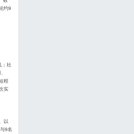
轮约9
机；社
用、
短程
次实
。以
与9名