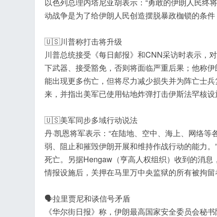
以色列总理内塔尼亚胡表示：“勇敢的伊朗人民终
动战争是为了给伊朗人民创造摆脱暴政枷锁的条件
🇺🇸川普称打击将升级
川普总统接受《每日邮报》和CNN采访时表示，
下武器、接受豁免，否则将面临严重后果；他称伊
能出现更多伤亡，但将尽力减少损失并为阵亡士兵
来，并指出美军已使用钻地炸弹打击伊斯法罕核设
🇺🇸美军同步多域行动说法
丹·凯恩将军表示：“在陆地、空中、海上、网络
弱、阻止和摧毁伊朗开展和维持作战行动的能力。
死亡。另据Hengaw（亨高人权组织）收到的消息
情报设施后，关押在马里万中央监狱的所有被拘留
🗣️拉里贾尼和谈信号矛盾
《华尔街日报》称，伊朗最高国家安全委员会秘书