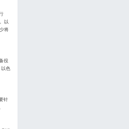
行
。以
少将
备役
；以色
要针
。