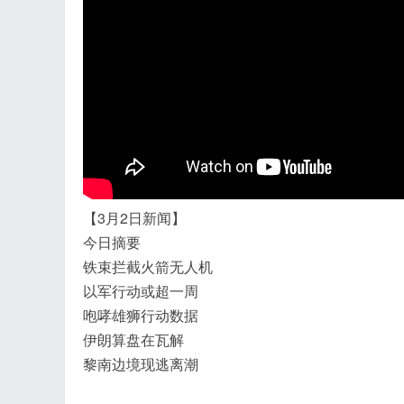
飞
【3月2日新闻】
今日摘要
铁束拦截火箭无人机
以军行动或超一周
事
咆哮雄狮行动数据
伊朗算盘在瓦解
黎南边境现逃离潮