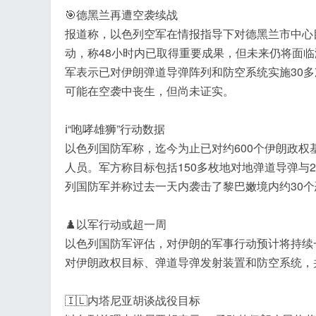
🎯德黑兰再遭空袭续战
报道称，以色列空军在情报指导下对德黑兰市中心
动，称48小时内已取得重要成果，但未来仍将面
军表示已对伊朗弹道导弹阵列和防空系统实施30
可能在空袭中丧生，但尚未证实。
ℹ️“咆哮雄狮”行动数据
以色列国防军称，迄今为止已对约600个伊朗政权
人员。军方称目标包括150多枚地对地弹道导弹与
列国防军并称过去一天内袭击了黎巴嫩境内约30
♟️以军行动或超一周
以色列国防军评估，对伊朗的军事行动预计将持续
对伊朗政权目标、弹道导弹发射装置和防空系统，
🇮🇱内塔尼亚胡谈战役目标