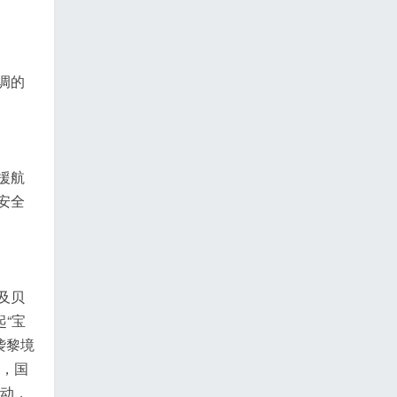
调的
援航
安全
及贝
“宝
袭黎境
官，国
行动，