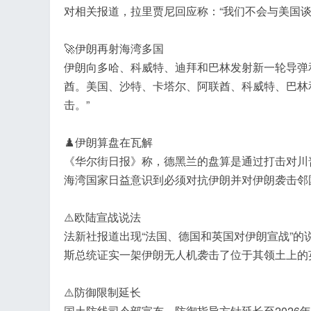
对相关报道，拉里贾尼回应称：“我们不会与美国谈
🚀伊朗再射海湾多国
伊朗向多哈、科威特、迪拜和巴林发射新一轮导弹
酋。美国、沙特、卡塔尔、阿联酋、科威特、巴林
击。”
♟️伊朗算盘在瓦解
《华尔街日报》称，德黑兰的盘算是通过打击对川
海湾国家日益意识到必须对抗伊朗并对伊朗袭击邻
⚠️欧陆宣战说法
法新社报道出现“法国、德国和英国对伊朗宣战”
斯总统证实一架伊朗无人机袭击了位于其领土上的
⚠️防御限制延长
国土防线司令部宣布，防御指导方针延长至2026年