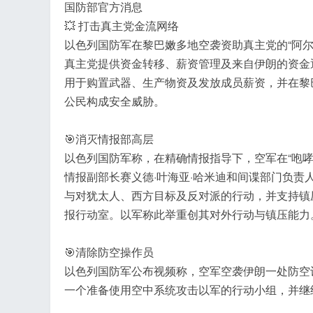
国防部官方消息
💥 打击真主党金流网络
以色列国防军在黎巴嫩多地空袭资助真主党的“阿尔
工
真主党提供资金转移、薪资管理及来自伊朗的资金
用于购置武器、生产物资及发放成员薪资，并在黎
公民构成安全威胁。
🎯消灭情报部高层
以色列国防军称，在精确情报指导下，空军在“咆
情报副部长赛义德·叶海亚·哈米迪和间谍部门负责
与对犹太人、西方目标及反对派的行动，并支持镇
报行动室。以军称此举重创其对外行动与镇压能力
🎯清除防空操作员
以色列国防军公布视频称，空军空袭伊朗一处防空
一个准备使用空中系统攻击以军的行动小组，并继