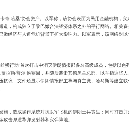
卡奇·哈桑”协会资产。以军称，该协会表面为民用金融机构，实
通道，构成独立于黎巴嫩合法经济体系之外的平行网络。相关资
巴嫩经济与人道危机背景下扩大影响力。以军表示，该网络对以
哮雄狮行动”首次打击中消灭伊朗情报部多名高级成员，包括以色
人贾拉勒·普尔·侯赛因，并随后袭击其德黑兰总部。以军指这些人
压抗议；文件还显示伊朗情报部主导与真主党、哈马斯等建立联
。
设施，造成操作系统对抗以军飞机的伊朗士兵丧生；同时打击并
续攻击弹道导弹发射器和实弹阵地。