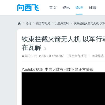
首页
资讯
论坛
日志
论坛
前方与时局
以色列实时
铁束拦截火箭无人机 以军行
铁束拦截火箭无人机 以军行
向
»
›
›
›
在瓦解
清心～云
2026-3-3 17:09:37
|
显示全部楼层
|
阅读模式
Youtube视频 中国大陆有可能不能正常播放
西