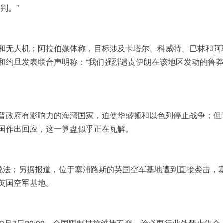
判。”
和无人机；阿拉伯媒体称，目标涉及卡塔尔、科威特、巴林和阿
和约旦发表联合声明称：“我们强烈谴责伊朗在该地区发动的鲁
普政府有影响力的海湾国家，迫使华盛顿和以色列停止战争；但
国作出回应，这一算盘似乎正在瓦解。
的说法；另据报道，位于塞浦路斯的英国空军基地遭到直接袭击，
英国空军基地。
3月7日20:00，全国限制措施维持不变，除必要行业外禁止集会