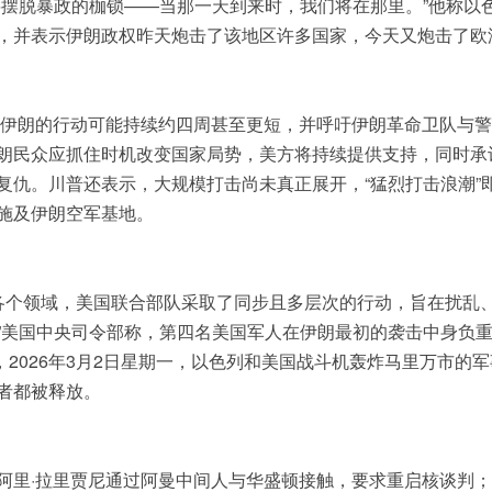
将摆脱暴政的枷锁——当那一天到来时，我们将在那里。”他称以
，并表示伊朗政权昨天炮击了该地区许多国家，今天又炮击了欧
对伊朗的行动可能持续约四周甚至更短，并呼吁伊朗革命卫队与
朗民众应抓住时机改变国家局势，美方将持续提供支持，同时承
复仇。川普还表示，大规模打击尚未真正展开，“猛烈打击浪潮”
施及伊朗空军基地。
等各个领域，美国联合部队采取了同步且多层次的行动，旨在扰乱
”美国中央司令部称，第四名美国军人在伊朗最初的袭击中身负
，2026年3月2日星期一，以色列和美国战斗机轰炸马里万市的
者都被释放。
阿里·拉里贾尼通过阿曼中间人与华盛顿接触，要求重启核谈判