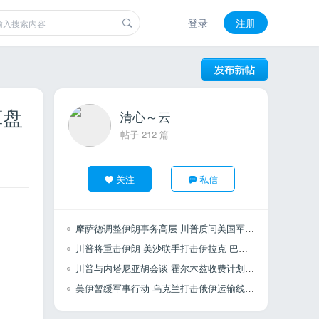
登录
注册
算盘
清心～云
帖子 212 篇
关注
私信
摩萨德调整伊朗事务高层 川普质问美国军火储备 巴土沙签署联合防御协议
川普将重击伊朗 美沙联手打击伊拉克 巴列维展望以伊关系 扎米尔表示扩大兵力
川普与内塔尼亚胡会谈 霍尔木兹收费计划 土耳其干预以色列选举
美伊暂缓军事行动 乌克兰打击俄伊运输线 叙利亚寻求安全协议 土耳其不具备采购F35