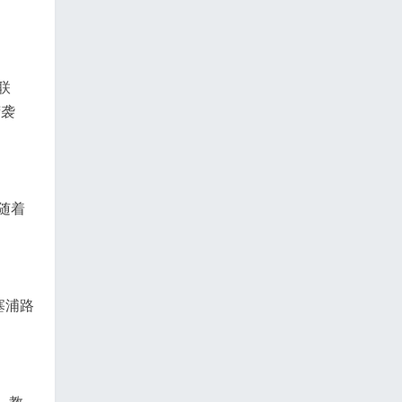
联
莽袭
随着
塞浦路
、教