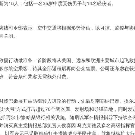
为15人，包括一名35岁中度受伤男子与14名轻伤者。
防线司令部表示，空中交通将根据形势评估，以可控、监控与协
直关闭。
救援行动做准备，首阶段将从美国、远东和欧洲主要城市起飞救
多尔航空乘客，待其全部返程后再向公众售票。公司还考虑在获
班，符合条件乘客无需额外付费。
对黎巴嫩展开由防御转入进攻的行动，先后对南部纳巴泰、提尔
“火带”方式打击超过70个武器库、发射场和导弹阵地，同时发起
包括阿尔卡德·哈桑银行相关设施。随后以军在情报指导下持续空
并消灭真主党情报总部负责人侯赛因·马克莱德及多名高级指挥
标。以军表示已采取精确打击措施减少平民伤害，并将继续扩大