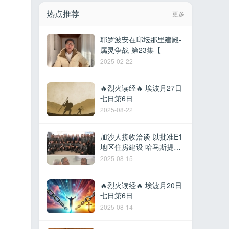
热点推荐
更多
耶罗波安在邱坛那里建殿-
属灵争战-第23集【
2025-02-22
🔥烈火读经🔥 埃波月27日
七日第6日
2025-08-22
加沙人接收洽谈 以批准E1
地区住房建设 哈马斯提议
撤军换取停火 以军在黎建
2025-08-15
军事据点 德
🔥烈火读经🔥 埃波月20日
七日第6日
2025-08-14