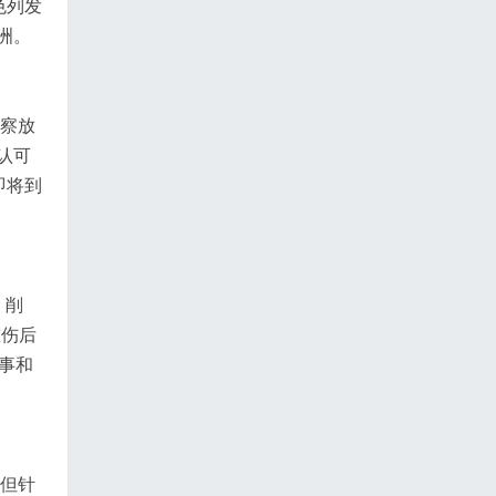
色列发
洲。
警察放
认可
即将到
、削
重伤后
军事和
；但针