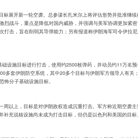
目标展开新一轮空袭。总参谋长扎米尔上将评估形势并批准继续
临激烈战斗，重点是降低对国内威胁，并强调与美军协调更加紧密
多次打击，旨在削弱其导弹能力；另有报道称伊朗海军司令伊拉尼
基础设施目标进行打击，使用约2500枚弹药，并动员约11万名预
200多套伊朗防空系统，其中20多个目标与伊朗军方领导人有关
个恐怖分子基础设施目标。
一周以上，目标是对伊朗政权造成沉重打击。军方称近期空袭主
并补充说核设施尚未成为打击目标，但仍是以色列和美国的目标