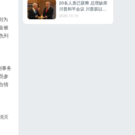
20名人质已获释 总理缺席
川普和平会议 川普获以色
列最高荣誉 多国参加沙姆
2025-10-15
则为
沙伊赫峰会
金被
色列
列事务
员参
合情
消灭