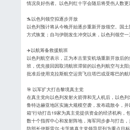
情况良好伤者。以色列红十字会随后将受伤人数更新
🛬以色列领空拟逐步开放
以色列预计将从今晚开始逐步重新开放领空。国土
方式恢复；自与伊朗发生冲突以来，以色列领空一
✈️以航筹备救援航班
以色列航空表示，正为本古里安机场重新开放后的
班，优先接回因取消航班滞留的以色列航空与太阳
批准后使用克拉斯航空运营飞往塔巴或亚喀巴的航
🎯 以军扩大打击黎境真主党
在真主党向以色列发射火箭弹和无人机后，以色列
鲁特达赫亚地区实施大规模空袭，发布疏散令，并以
箱”行动打击19家为真主党提供资金的经济机构，
数十个指挥中心和发射阵地，海军同步参与打击，
防部长伊斯雷尔·卡茨将真主党领导层列为重点目