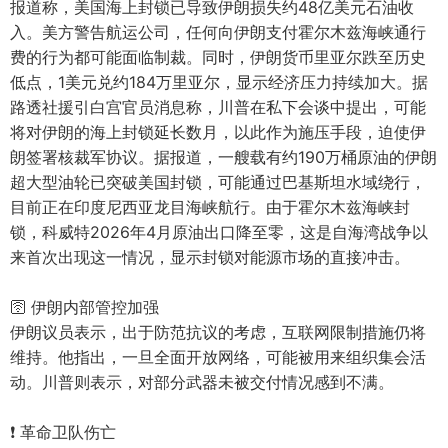
报道称，美国海上封锁已导致伊朗损失约48亿美元石油收
入。美方警告航运公司，任何向伊朗支付霍尔木兹海峡通行
费的行为都可能面临制裁。同时，伊朗货币里亚尔跌至历史
低点，1美元兑约184万里亚尔，显示经济压力持续加大。据
路透社援引白宫官员消息称，川普在私下会谈中提出，可能
将对伊朗的海上封锁延长数月，以此作为施压手段，迫使伊
朗签署核裁军协议。据报道，一艘载有约190万桶原油的伊朗
超大型油轮已突破美国封锁，可能通过巴基斯坦水域绕行，
目前正在印度尼西亚龙目海峡航行。由于霍尔木兹海峡封
锁，科威特2026年4月原油出口降至零，这是自海湾战争以
来首次出现这一情况，显示封锁对能源市场的直接冲击。
🛜 伊朗内部管控加强
伊朗议员表示，出于防范抗议的考虑，互联网限制措施仍将
维持。他指出，一旦全面开放网络，可能被用来组织集会活
动。川普则表示，对部分武器未被交付情况感到不满。
❗️ 革命卫队伤亡