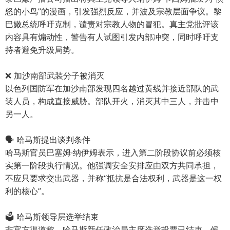
怒的小鸟”的漫画，引发强烈反应，并波及宗教层面争议。黎
巴嫩总统呼吁克制，谴责对宗教人物的冒犯。真主党批评该
内容具有煽动性，警告有人试图引发内部冲突，同时呼吁支
持者避免升级局势。
❌ 加沙南部武装分子被消灭
以色列国防军在加沙南部发现四名越过黄线并接近部队的武
装人员，构成直接威胁。部队开火，消灭其中三人，并击中
另一人。
🗣️ 哈马斯提出谈判条件
哈马斯官员巴塞姆·纳伊姆表示，进入第二阶段协议前必须核
实第一阶段执行情况。他强调安全安排应由双方共同承担，
不应只要求交出武器，并称“抵抗是合法权利，武器是这一权
利的核心”。
🗳️ 哈马斯领导层选举结束
非官方渠道称，哈马斯新任政治局主席选举投票已结束，候