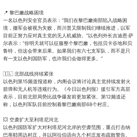
📍 黎巴嫩战略困境
一名以色列安全官员表示：“我们在黎巴嫩南部陷入战略困
境，撤军会被视为失败，而川普又限制我们继续推进，以军
目前正努力应对真主党的无人机威胁。”以色列外长吉迪恩·萨
尔表示：“你明天就可以征服整个黎巴嫩，包括贝卡谷地和贝
鲁特，但这会带来后果。如果我们有六七支军队，而不是只
有一支以色列国防军，也许我们会做得更多。”
🇮🇱 北部战线持续紧张
以色列第15频道报道称，内阁会议将讨论真主党持续发射火
箭弹和无人机等违规行为。《今日以色列报》援引军方高层
表示，目前北部局势比战争爆发前更加紧张。第12频道还
称，以色列军队目前控制着黎巴嫩南部68个村庄。
💥 空袭扩大至利塔尼河北
以色列国防军扩大对利塔尼河北岸的空袭范围，重点打击纳
巴蒂耶周边村庄，并以阿拉伯语向九个村庄发布疏散警告。