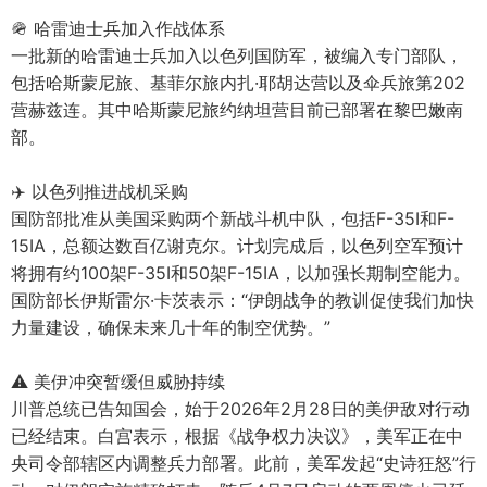
🪖 哈雷迪士兵加入作战体系
一批新的哈雷迪士兵加入以色列国防军，被编入专门部队，
包括哈斯蒙尼旅、基菲尔旅内扎·耶胡达营以及伞兵旅第202
营赫兹连。其中哈斯蒙尼旅约纳坦营目前已部署在黎巴嫩南
部。
✈️ 以色列推进战机采购
国防部批准从美国采购两个新战斗机中队，包括F-35I和F-
15IA，总额达数百亿谢克尔。计划完成后，以色列空军预计
将拥有约100架F-35I和50架F-15IA，以加强长期制空能力。
国防部长伊斯雷尔·卡茨表示：“伊朗战争的教训促使我们加快
力量建设，确保未来几十年的制空优势。”
⚠️ 美伊冲突暂缓但威胁持续
川普总统已告知国会，始于2026年2月28日的美伊敌对行动
已经结束。白宫表示，根据《战争权力决议》，美军正在中
央司令部辖区内调整兵力部署。此前，美军发起“史诗狂怒”行