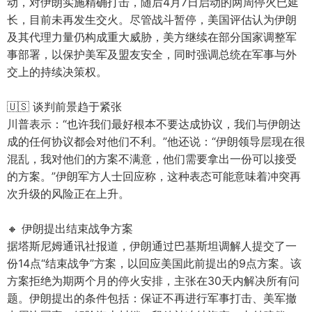
动，对伊朗实施精确打击，随后4月7日启动的两周停火已延
长，目前未再发生交火。尽管战斗暂停，美国评估认为伊朗
及其代理力量仍构成重大威胁，美方继续在部分国家调整军
事部署，以保护美军及盟友安全，同时强调总统在军事与外
交上的持续决策权。
🇺🇸 谈判前景趋于紧张
川普表示：“也许我们最好根本不要达成协议，我们与伊朗达
成的任何协议都会对他们不利。”他还说：“伊朗领导层现在很
混乱，我对他们的方案不满意，他们需要拿出一份可以接受
的方案。”伊朗军方人士回应称，这种表态可能意味着冲突再
次升级的风险正在上升。
🔸 伊朗提出结束战争方案
据塔斯尼姆通讯社报道，伊朗通过巴基斯坦调解人提交了一
份14点“结束战争”方案，以回应美国此前提出的9点方案。该
方案拒绝为期两个月的停火安排，主张在30天内解决所有问
题。伊朗提出的条件包括：保证不再进行军事打击、美军撤