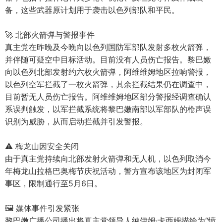
备，这些武器原计划用于袭击以色列部队和平民。
🚀 北部火箭弹与警报事件
真主党在昨晚及今晚向以色列国防军部队发射多枚火箭弹，
并伴随可疑空中目标活动。目前没有人员伤亡报告。黎巴嫩
向以色列北部发射约六枚火箭弹，阿维维姆地区拉响警报，
以色列空军拦截了一枚火箭弹，其余拦截结果仍在调查中，
目前暂无人员伤亡报告。阿维维姆地区部分警报经调查确认
系误判触发，以军拦截系统将黎巴嫩南部以军部队的枪声误
识别为威胁，从而启动拦截并引发警报。
⚠️ 梅龙山因安全关闭
由于真主党持续向北部发射火箭弹和无人机，以色列取消今
年梅龙山拉格巴奥梅节庆祝活动，警方宣布该地区为封闭军
事区，限制通行至5月6日。
🖼️ 媒体事件引发紧张
黎巴嫩广播公司播出将真主党领导人纳伊姆·卡西姆描绘为“愤