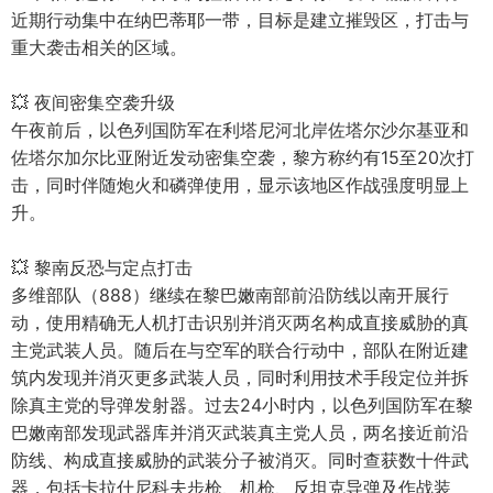
近期行动集中在纳巴蒂耶一带，目标是建立摧毁区，打击与
重大袭击相关的区域。
💥 夜间密集空袭升级
午夜前后，以色列国防军在利塔尼河北岸佐塔尔沙尔基亚和
佐塔尔加尔比亚附近发动密集空袭，黎方称约有15至20次打
击，同时伴随炮火和磷弹使用，显示该地区作战强度明显上
升。
💥 黎南反恐与定点打击
多维部队（888）继续在黎巴嫩南部前沿防线以南开展行
动，使用精确无人机打击识别并消灭两名构成直接威胁的真
主党武装人员。随后在与空军的联合行动中，部队在附近建
筑内发现并消灭更多武装人员，同时利用技术手段定位并拆
除真主党的导弹发射器。过去24小时内，以色列国防军在黎
巴嫩南部发现武器库并消灭武装真主党人员，两名接近前沿
防线、构成直接威胁的武装分子被消灭。同时查获数十件武
器，包括卡拉什尼科夫步枪、机枪、反坦克导弹及作战装