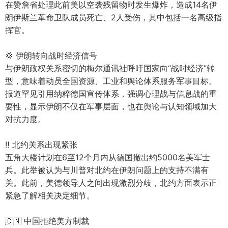
在赞詹省处理此前美以空袭残留物时发生爆炸，造成14名伊
朗伊斯兰革命卫队成员死亡、2人受伤，其中包括一名高级指
挥官。
💢 伊朗转向战时经济信号
与伊朗政权关系密切的梅尔通讯社呼吁国家向“战时经济”转
型，意味着动员全国资源、工业和舆论体系服务军事目标。
报道罕见引用纳粹德国宣传体系，强调心理战与信息战的重
要性，显示伊朗不仅在军事层面，也在舆论与认知领域加大
对抗力度。
‼️ 北约关系出现紧张
五角大楼计划在6至12个月内从德国撤出约5000名美军士
兵。此举被认为与川普对北约在伊朗问题上的支持不满有
关。此前，美德领导人之间出现激烈分歧，北约方面表示正
紧急了解相关决定细节。
🇨🇳 中国拒绝美方制裁