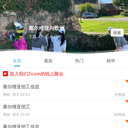
塞尔维亚与欧洲
收藏
主题
47
今日
0
|
全部
最新
热门
精华
加入我们Zoom的线上聚会
塞尔维亚招工信息
周娟
前天 23:43
91阅读
塞尔维亚招工
周娟
前天 23:36
93阅读
塞尔维亚招工信息