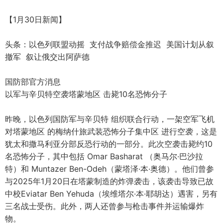
【1月30日新闻】
头条：以色列联盟动摇 支付战争赔偿金推迟 美国计划从叙
撤军 叙让俄交出阿萨德
国防部官方消息
以军与辛贝特空袭塔蒙地区 击毙10名恐怖分子
昨晚，以色列国防军与辛贝特 组织联合行动，一架空军飞机
对塔蒙地区 的梅纳什旅武装恐怖分子集中区 进行空袭，这是
犹太和撒马利亚分部反恐行动的一部分。此次空袭击毙约10
名恐怖分子，其中包括 Omar Basharat （奥马尔·巴沙拉
特）和 Muntazer Ben-Odeh（蒙塔泽·本·奥德）。他们曾参
与2025年1月20日在塔蒙制造的炸弹袭击，该袭击导致已故
中校Eviatar Ben Yehuda（埃维塔尔·本·耶胡达）遇害，另有
三名战士受伤。此外，两人还曾参与枪击事件并运输爆炸
物。