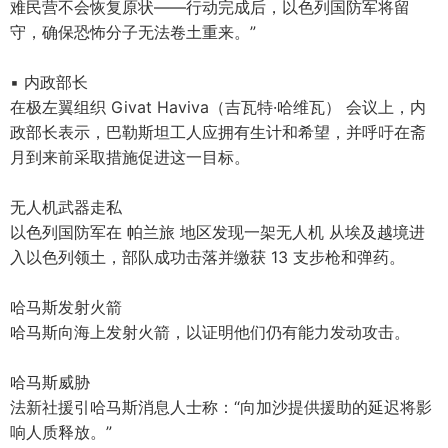
难民营不会恢复原状——行动完成后，以色列国防军将留
守，确保恐怖分子无法卷土重来。”
▪ 内政部长
在极左翼组织 Givat Haviva（吉瓦特·哈维瓦） 会议上，内
政部长表示，巴勒斯坦工人应拥有生计和希望，并呼吁在斋
月到来前采取措施促进这一目标。
无人机武器走私
以色列国防军在 帕兰旅 地区发现一架无人机 从埃及越境进
入以色列领土，部队成功击落并缴获 13 支步枪和弹药。
哈马斯发射火箭
哈马斯向海上发射火箭，以证明他们仍有能力发动攻击。
哈马斯威胁
法新社援引哈马斯消息人士称：“向加沙提供援助的延迟将影
响人质释放。”