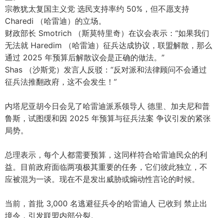
宗教犹太复国主义党 选民支持率约 50%，但不愿支持
Charedi （哈雷迪）的立场。
财政部长 Smotrich （斯莫特里奇）在议会表示：“如果我们
无法就 Haredim （哈雷迪）征兵达成协议，联盟解散，那么
通过 2025 年预算后解散议会是正确的做法。”
Shas （沙斯党）发言人反驳：“反对派和法律顾问不会通过
征兵法推翻政府，这不会发生！”
内塔尼亚胡今日会见了哈雷迪派系领导人 德里、加夫尼和普
鲁斯，试图缓和因 2025 年预算与征兵法案 争议引发的紧张
局势。
总理表示，每个人都需要预算，这同样符合哈雷迪民众的利
益。目前政府面临两项极其重要的任务，它们彼此独立，不
应被混为一谈。现在不是发出威胁或煽动性言论的时候。
当前，首批 3,000 名逃避征兵令的哈雷迪人 已收到 禁止出
境令，引发联盟内部分裂。