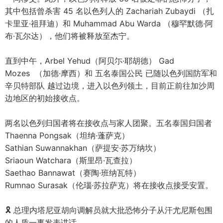
其中包括曾杀害 45 名以色列人的 Zachariah Zubaydi （扎
卡里亚·祖拜迪）和 Muhammad Abu Warda （穆罕默德·阿
布·瓦尔达），他们将被释放至杰宁。
直到中午，Arbel Yehud（阿贝尓·耶胡德） Gad
Mozes （加德·摩西）和 五名泰国公民 已随以色列国防军和
辛贝特部队 越过边境，进入以色列领土，目前正前往加沙周
边地区的初始接收点。
两名以色列归国者将在接收点与家人团聚。五名泰国归国者
Thaenna Pongsak（坦纳·蓬萨克）
Sathian Suwannakhan（萨提安·苏万纳坎）
Sriaoun Watchara（斯里昂·瓦查拉）
Saethao Bannawat（赛陶·班纳瓦特）
Rumnao Surasak（伦瑙·苏拉萨克）将在接收点接受安置。
🎗 总理内塔尼亚胡向调解员就大批恐怖分子从汗尤尼斯包围
的人质一事发表讲话。