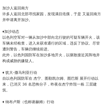
加沙人返回南方
许多人返回北部寻找家园，发现满目疮痍，于是 又返回南方
并申请离开加沙。
♦加沙动态
以色列空军对一辆从加沙中部向北行驶的可疑车辆开火，该
车辆未经检查，进入未获准通行的区域，违反了协议。尽管
遭到警告，车辆仍继续前进。
此外，以色列国防军在加沙多地开火，以驱散接近其阵地并
构成威胁的嫌疑人。
♦ 犹大-撒马利亚行动
自以色列国防军在 杰宁、图勒凯尔姆、图巴斯 展开行动以
来，已消灭 36 名恐怖分子，昨夜在杰宁炸毁一栋 三层建
筑。
♦ 纳布卢斯（也称谢赫姆）行动