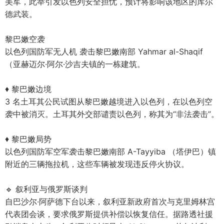
美军，此举引发以色列安全担忧，预计将影响该地区的库尔
德武装。
黎巴嫩空袭
以色列国防军无人机 袭击黎巴嫩南部 Yahmar al-Shaqif
（亚赫迈尔·阿尔·沙吉夫镇的一栋建筑。
♦ 黎巴嫩边境
3 名土耳其公民试图从黎巴嫩越境进入以色列，在以色列空
袭中被消灭。土耳其外交部谴责以色列，称其为“非法袭击”。
♦ 黎巴嫩局势
以色列国防军空军袭击黎巴嫩南部 A-Tayyiba （塔伊巴）镇
附近的三辆拖拉机，这些车辆被发现违反停火协议。
🔹 叙利亚与俄罗斯谈判
自巴沙尔·阿萨德下台以来，叙利亚新政府首次与克里姆林宫
代表团会谈，要求俄罗斯提供补偿以恢复信任。据路透社援