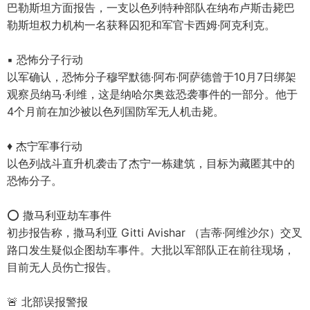
巴勒斯坦方面报告，一支以色列特种部队在纳布卢斯击毙巴
勒斯坦权力机构一名获释囚犯和军官卡西姆·阿克利克。
▪ 恐怖分子行动
以军确认，恐怖分子穆罕默德·阿布·阿萨德曾于10月7日绑架
观察员纳马·利维，这是纳哈尔奥兹恐袭事件的一部分。他于
4个月前在加沙被以色列国防军无人机击毙。
♦ 杰宁军事行动
以色列战斗直升机袭击了杰宁一栋建筑，目标为藏匿其中的
恐怖分子。
⭕ 撒马利亚劫车事件
初步报告称，撒马利亚 Gitti Avishar （吉蒂·阿维沙尔）交叉
路口发生疑似企图劫车事件。大批以军部队正在前往现场，
目前无人员伤亡报告。
🚨 北部误报警报