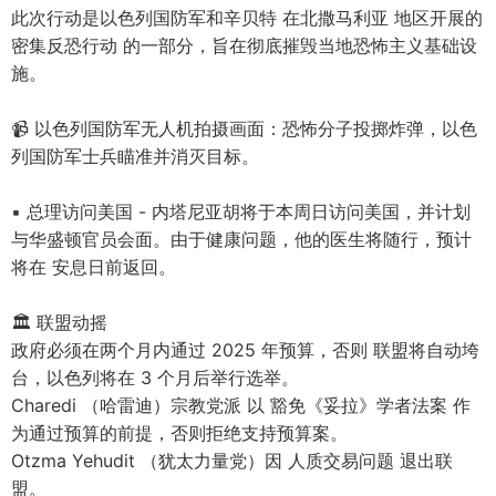
此次行动是以色列国防军和辛贝特 在北撒马利亚 地区开展的
密集反恐行动 的一部分，旨在彻底摧毁当地恐怖主义基础设
施。
📹 以色列国防军无人机拍摄画面：恐怖分子投掷炸弹，以色
列国防军士兵瞄准并消灭目标。
▪ 总理访问美国 - 内塔尼亚胡将于本周日访问美国，并计划
与华盛顿官员会面。由于健康问题，他的医生将随行，预计
将在 安息日前返回。
🏛 联盟动摇
政府必须在两个月内通过 2025 年预算，否则 联盟将自动垮
台，以色列将在 3 个月后举行选举。
Charedi （哈雷迪）宗教党派 以 豁免《妥拉》学者法案 作
为通过预算的前提，否则拒绝支持预算案。
Otzma Yehudit （犹太力量党）因 人质交易问题 退出联
盟。