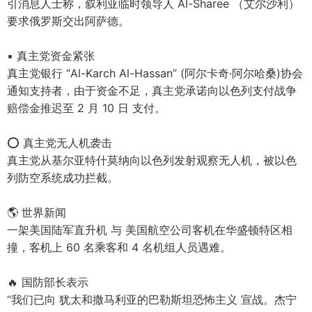
引消息人士称，叙利亚临时领导人 Al-Sharee （艾尔沙利）
要求俄罗斯交出阿萨德。
▪ 真主党资金紧张
真主党银行 “Al-Karch Al-Hassan” (阿尔卡奇·阿尔哈桑)协会
通知支持者，由于资金不足，真主党承诺向以色列支付战争
赔偿金推迟至 2 月 10 日 支付。
⭕ 真主党无人机袭击
真主党从基尔亚特什莫纳向以色列发射观察无人机，被以色
列防空系统成功拦截。
🌎 世界新闻
一架美国陆军直升机 与 美国航空公司客机在华盛顿特区相
撞，客机上 60 名乘客和 4 名机组人员遇难。
🔥 国防部长表示
“我们已向 犹太和撒马利亚的巴勒斯坦恐怖主义 宣战。杰宁