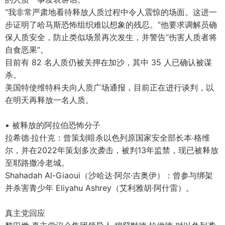
“我非常严肃地看待释放人质过程中令人震惊的场面。这进一
步证明了哈马斯恐怖组织难以想象的残忍。”他要求调解员确
保人质安全，防止类似场景再次发生，并警告“伤害人质者将
自食恶果”。
目前有 82 名人质仍被关押在加沙，其中 35 人已确认被谋
杀。
美国特使维特科夫向人质广场通报，目前正在进行谈判，以
在明天再释放一名人质。
▪ 被释放的阿拉伯恐怖分子
拉希德·拉什克：曾策划暗杀以色列原国家安全部长本·格维
尔，并在2022年策划多次袭击，被判13年监禁，现已被释放
至耶路撒冷老城。
Shahadah Al-Giaoui（沙哈达·阿尔·吉奥伊）：曾参与绑架
并杀害青少年 Eliyahu Ashrey（艾利雅胡·阿什雷）。
真主党回应