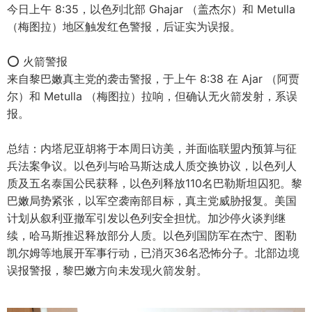
今日上午 8:35，以色列北部 Ghajar （盖杰尔）和 Metulla
（梅图拉）地区触发红色警报，后证实为误报。
⭕ 火箭警报
来自黎巴嫩真主党的袭击警报，于上午 8:38 在 Ajar （阿贾
尔）和 Metulla （梅图拉）拉响，但确认无火箭发射，系误
报。
总结：内塔尼亚胡将于本周日访美，并面临联盟内预算与征
兵法案争议。以色列与哈马斯达成人质交换协议，以色列人
质及五名泰国公民获释，以色列释放110名巴勒斯坦囚犯。黎
巴嫩局势紧张，以军空袭南部目标，真主党威胁报复。美国
计划从叙利亚撤军引发以色列安全担忧。加沙停火谈判继
续，哈马斯推迟释放部分人质。以色列国防军在杰宁、图勒
凯尔姆等地展开军事行动，已消灭36名恐怖分子。北部边境
误报警报，黎巴嫩方向未发现火箭发射。