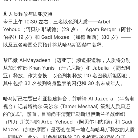
🎗 人质释放与囚犯交换
今日上午 10:30 左右，三名以色列人质——Arbel
Yehoud（阿贝尓·耶胡德）(29 岁）、Agam Berger（阿甘·
伯格)( 19 岁）和 Gadi Mozes （加德·摩西）(80 岁）——
以及五名泰国公民预计将从哈马斯囚禁中获释。
黎巴嫩 Al-Mayadeen （迈亚丁）频道报道称，人质将分别
从加沙南部 Khan Yunis （汗尤尼斯）和 Jabalia （贾巴利
亚）释放。作为交换，以色列将释放 110 名巴勒斯坦囚犯，
其中包括 32 名被判终身监禁的囚犯和 30 名未成年人。
哈马斯已在贾巴利亚搭建舞台，并聘请 Al Jazeera （半岛电
视台）记者塔梅尔·马沙尔 (Tamer Meshaal) 策划人质归还
的“仪式”。然而，目前尚不清楚巴勒斯坦伊斯兰圣战组织
（PIJ）所关押的 Arbel Yehoud （阿贝尓·耶胡德）和 Gadi
Mozes （加德·摩西）是否会在同一地点与哈马斯释放的人质
一同移交。此外，以色列将释放 30 名被定罪的恐怖分子，