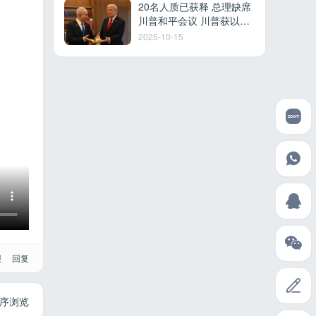
20名人质已获释 总理缺席
川普和平会议 川普获以色
列最高荣誉 多国参加沙姆
2025-10-15
沙伊赫峰会
报
回复
序浏览