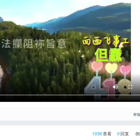
举
1036
查看
0
回复
倒