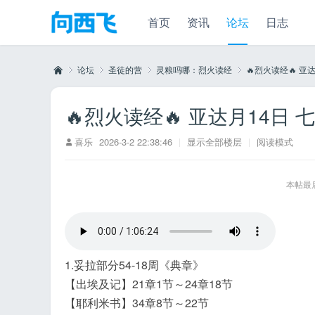
首页
资讯
论坛
日志
论坛
圣徒的营
灵粮吗哪：烈火读经
🔥烈火读经🔥 亚
🔥烈火读经🔥 亚达月14日 
向
»
›
›
›
喜乐
2026-3-2 22:38:46
|
显示全部楼层
|
阅读模式
本帖最后由
1.妥拉部分54-18周《典章》
西
【出埃及记】21章1节～24章18节
【耶利米书】34章8节～22节