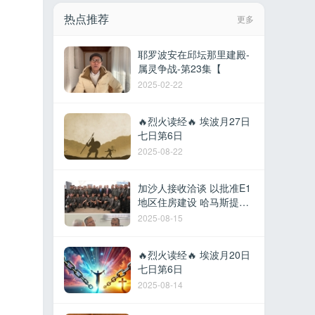
热点推荐
更多
耶罗波安在邱坛那里建殿-
属灵争战-第23集【
2025-02-22
🔥烈火读经🔥 埃波月27日
七日第6日
2025-08-22
加沙人接收洽谈 以批准E1
地区住房建设 哈马斯提议
撤军换取停火 以军在黎建
2025-08-15
军事据点 德
🔥烈火读经🔥 埃波月20日
七日第6日
2025-08-14