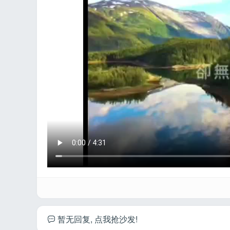
工
暂无回复, 点我抢沙发!