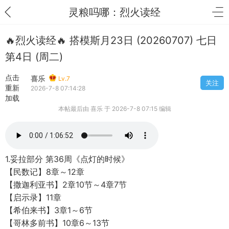
灵粮吗哪：烈火读经
🔥烈火读经🔥 搭模斯月23日 (20260707) 七日
第4日 (周二)
点击
喜乐
Lv.7
关注
重新
2026-7-8 07:14:28
加载
本帖最后由 喜乐 于 2026-7-8 07:15 编辑
1.妥拉部分 第36周《点灯的时候》
【民数记】8章～12章
【撒迦利亚书】2章10节～4章7节
【启示录】11章
【希伯来书】3章1～6节
【哥林多前书】10章6～13节