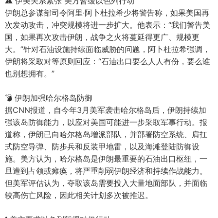
⚠️ 伊美关系紧张 美方暂缓以色列行动
伊朗总参谋部司令阿里·阿卜杜拉希少将警告称，如果美国再
次发动攻击，冲突规模将进一步扩大。他表示：“我们警告美
国，如果再次攻击伊朗，战争之火将蔓延得更广、规模更
大。”针对石油设施持续面临威胁的问题，阿卜杜拉希强调，
伊朗将采取对等原则回应：“石油出口要么人人有份，要么谁
也别想拥有。”
💣 伊朗加强哈尔格岛防御
据CNN报道，自今年3月美军袭击哈尔格岛后，伊朗持续加
强该岛防御能力，以应对美国可能进一步采取军事行动。报
道称，伊朗已向哈尔格岛增派部队，并部署防空系统、肩扛
式防空导弹、防步兵和反装甲地雷，以及海滩登陆防御设
施。美方认为，哈尔格岛是伊朗最重要的石油出口枢纽，一
旦遭到占领或瘫痪，将严重削弱伊朗经济和持续作战能力。
但美军评估认为，夺取该岛需要投入大量地面部队，并面临
较高伤亡风险，因此相关计划多次被推迟。