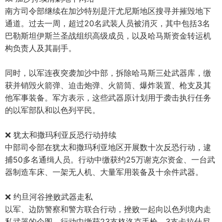
南方司令部继续在加沙特别是汗尤尼斯地区搜寻并摧毁地下
通道。过去一周，超过20名武装人员被消灭，其中包括3名
巴勒斯坦伊斯兰圣战组织高级成员，以及哈马斯资金转运机
构负责人及其副手。
同时，以军连夜突袭加沙中部，拆除哈马斯三处武器库，缴
获并销毁火箭弹、迫击炮弹、火箭筒、爆炸装置、枪支及其
他军事装备。军方表示，这些武器原计划用于袭击执行任务
的以军部队和以色列平民。
❌ 犹太和撒玛利亚反恐行动持续
中部司令部在犹太和撒玛利亚地区开展数十次反恐行动，逮
捕50多名通缉人员。行动中缴获约25万谢克尔资金、一台武
器制造车床、一架无人机、大量军用装备及十余件武器。
❌ 约旦河谷挫败武器走私
以军、边防警察和警方联合行动，挫败一起向以色列境内走
私武器的企图。行动中缴获23支格洛克手枪、3支卡拉什尼