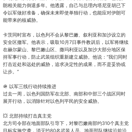
朗相关能力倒退多年。他透露，自己与总理内塔尼亚胡已下
令以军做好准备，确保未来即使单独行动，也能应对伊朗可
能带来的核威胁。
卡茨同时宣布，以色列不会从黎巴嫩、叙利亚和加沙设立的
安全区撤军。他表示，吸取10月7日事件教训后，以军将继续
在赫尔蒙山、黎巴嫩山区、撒玛利亚以及加沙大部分地区保
持军事行动，防止武装组织重新建立威胁。他说：“我们同时
打击近处和远处的威胁，追求决定性的成果，而不是妥协或
让步。”
🪖 以军三线行动持续推进
过去一周，以色列国防军在北部、南部和中部三个战区同时
展开行动，以消除针对以色列平民的安全威胁。
💥 北部持续打击真主党
北方司令部在地面部队引导下，对黎巴嫩南部约310个真主党
目标实施空袭，消灭约80名武装人员。地面部队继续沿前沿