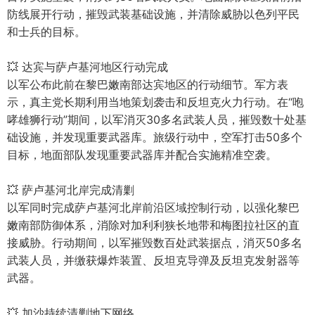
防线展开行动，摧毁武装基础设施，并清除威胁以色列平民
和士兵的目标。
💥 达宾与萨卢基河地区行动完成
以军公布此前在黎巴嫩南部达宾地区的行动细节。军方表
示，真主党长期利用当地策划袭击和反坦克火力行动。在“咆
哮雄狮行动”期间，以军消灭30多名武装人员，摧毁数十处基
础设施，并发现重要武器库。旅级行动中，空军打击50多个
目标，地面部队发现重要武器库并配合实施精准空袭。
💥 萨卢基河北岸完成清剿
以军同时完成萨卢基河北岸前沿区域控制行动，以强化黎巴
嫩南部防御体系，消除对加利利狭长地带和梅图拉社区的直
接威胁。行动期间，以军摧毁数百处武装据点，消灭50多名
武装人员，并缴获爆炸装置、反坦克导弹及反坦克发射器等
武器。
💥 加沙持续清剿地下网络