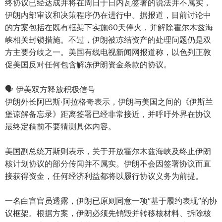
终协议已经达成并将在周日于日内瓦签署的说法并不属实，
伊朗内部审议和决策程序仍在进行中。据报道，目前讨论中
的方案包括在既有框架下实施60天停火，并解除霍尔木兹海
峡相关封锁措施。不过，伊朗被冻结资产的处理问题仍是双
方主要分歧之一。美国有线电视新闻网报道称，以色列正敦
促美国反对任何包含解冻伊朗资金条款的协议。
🗣️ 伊美双方释放积极信号
伊朗外长阿巴斯·阿拉格奇表示，伊朗与美国之间的《伊斯兰
堡谅解备忘录》距离签署已经非常接近，并呼吁外界在协议
最终定稿前不要猜测具体内容。
美国副总统万斯则表示，关于开放霍尔木兹海峡及终止伊朗
核计划协议的部分传闻并不属实。伊朗不会因签署协议而直
接获得资金，任何经济利益都将以履行协议义务为前提。
一名白宫官员透露，伊朗已原则同意一项“基于履约表现”的协
议框架。根据方案，伊朗必须先销毁并转移核材料、拆除核