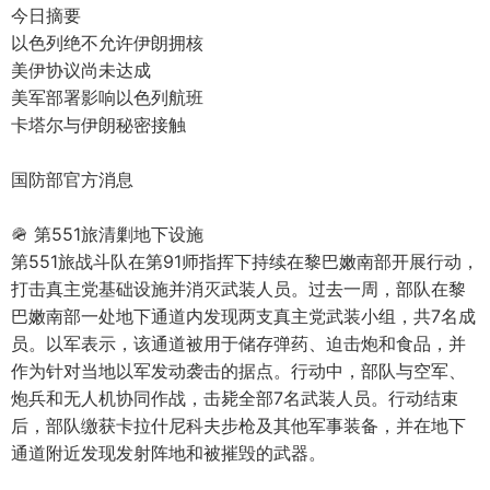
今日摘要
以色列绝不允许伊朗拥核
美伊协议尚未达成
美军部署影响以色列航班
卡塔尔与伊朗秘密接触
国防部官方消息
🪖 第551旅清剿地下设施
第551旅战斗队在第91师指挥下持续在黎巴嫩南部开展行动，
打击真主党基础设施并消灭武装人员。过去一周，部队在黎
巴嫩南部一处地下通道内发现两支真主党武装小组，共7名成
员。以军表示，该通道被用于储存弹药、迫击炮和食品，并
作为针对当地以军发动袭击的据点。行动中，部队与空军、
炮兵和无人机协同作战，击毙全部7名武装人员。行动结束
后，部队缴获卡拉什尼科夫步枪及其他军事装备，并在地下
通道附近发现发射阵地和被摧毁的武器。