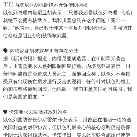
🇮🇱 内塔尼亚胡强调绝不允许伊朗拥核
以色列总理内塔尼亚胡表示：“只要我还是以色列总理，伊朗
就绝不会拥有核武器。我和川普总统在这个问题上完全一
致。”他表示，自己数十年来一直反对伊朗核计划，并强调其
使命就是阻止伊朗获得核武器。
🗣️ 内塔尼亚胡披露与川普存在分歧
据《新消息报》报道，内塔尼亚胡透露，在伊朗导弹袭击
后，川普曾要求以色列限制回应行动。内塔尼亚胡表示，川
普询问袭击是否造成人员死亡，而他回应称，以色列不会接
受只有出现伤亡后才进行反击的逻辑，任何针对以色列领土
的袭击都将遭到回应。他强调：“我们不是美国的附属国，我
们是美国的盟友。”
🛡️ 卡茨要求以军做好应对准备
以色列国防部长伊斯雷尔·卡茨表示，川普正在推动一项符合
美国利益的对伊协议，但以色列最关心的核心原则仍是确保
伊朗无法获得核武器。卡茨指出，美以此前联合施压已使伊