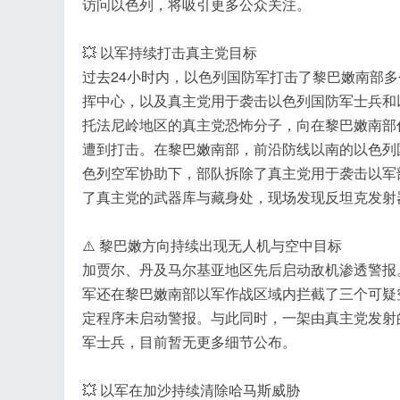
访问以色列，将吸引更多公众关注。
💥 以军持续打击真主党目标
过去24小时内，以色列国防军打击了黎巴嫩南部
挥中心，以及真主党用于袭击以色列国防军士兵和
托法尼岭地区的真主党恐怖分子，向在黎巴嫩南部
遭到打击。在黎巴嫩南部，前沿防线以南的以色列
色列空军协助下，部队拆除了真主党用于袭击以军
了真主党的武器库与藏身处，现场发现反坦克发射
⚠️ 黎巴嫩方向持续出现无人机与空中目标
加贾尔、丹及马尔基亚地区先后启动敌机渗透警报
军还在黎巴嫩南部以军作战区域内拦截了三个可疑
定程序未启动警报。与此同时，一架由真主党发射
军士兵，目前暂无更多细节公布。
💥 以军在加沙持续清除哈马斯威胁