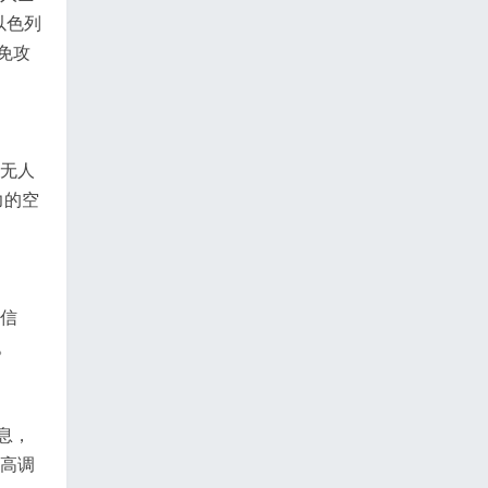
以色列
免攻
、无人
力的空
密信
。
息，
日高调