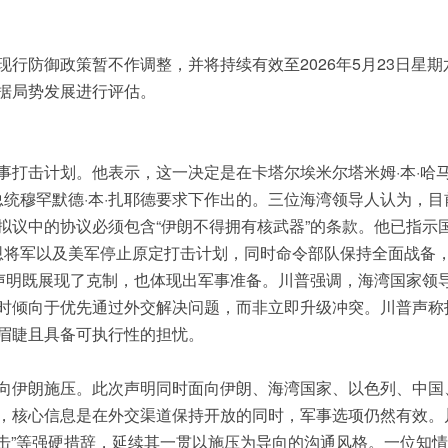
行防御政策暂不作调整，并将持续有效至2026年5月23日星期
据局势发展进行评估。
打击计划。他表示，这一决定是在卡塔尔埃米尔塔米姆·本·哈马
总统穆罕默德·本·扎耶德要求下作出的。三位海湾领导人认为，目
拟议中的协议必须包含“伊朗不得拥有核武器”的条款。他已指示
凯恩将军以及美军停止原定打击计划，同时命令部队保持全面战备
份声明既展现了克制，也体现出军事准备。川普强调，海湾国家领
时倾向于优先通过外交解决问题，而非立即升级冲突。川普声称
眉睫且具备可执行性的担忧。
向伊朗施压。此次声明同时面向伊朗、海湾国家、以色列、中国
，核心信息是在外交渠道保持开放的同时，军事选项仍然有效。
打击”等强硬措辞，延续其一贯以施压为导向的沟通风格。一位知