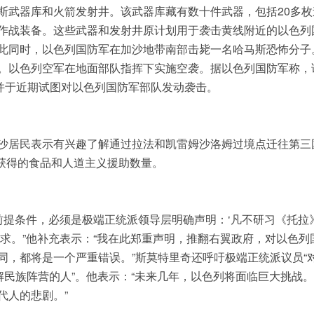
斯武器库和火箭发射井。该武器库藏有数十件武器，包括20多枚
作战装备。这些武器和发射井原计划用于袭击黄线附近的以色列
此同时，以色列国防军在加沙地带南部击毙一名哈马斯恐怖分子
。以色列空军在地面部队指挥下实施空袭。据以色列国防军称，
，并于近期试图对以色列国防军部队发动袭击。
加沙居民表示有兴趣了解通过拉法和凯雷姆沙洛姆过境点迁往第三
可获得的食品和人道主义援助数量。
前提条件，必须是极端正统派领导层明确声明：‘凡不研习《托拉
求。”他补充表示：“我在此郑重声明，推翻右翼政府，对以色列
同，都将是一个严重错误。”斯莫特里奇还呼吁极端正统派议员“
解民族阵营的人”。他表示：“未来几年，以色列将面临巨大挑战
代人的悲剧。”