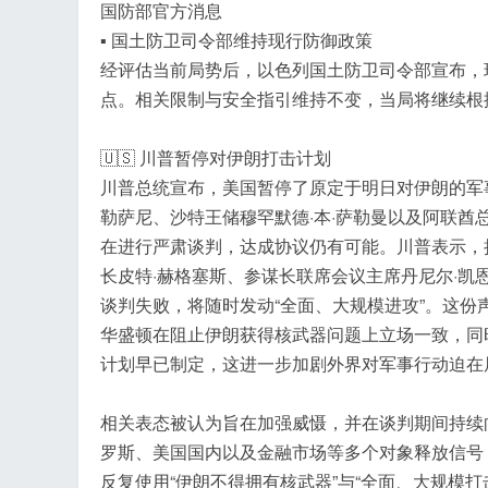
国防部官方消息
▪️ 国土防卫司令部维持现行防御政策
经评估当前局势后，以色列国土防卫司令部宣布，现
工
点。相关限制与安全指引维持不变，当局将继续根
🇺🇸 川普暂停对伊朗打击计划
川普总统宣布，美国暂停了原定于明日对伊朗的军事
勒萨尼、沙特王储穆罕默德·本·萨勒曼以及阿联酋
在进行严肃谈判，达成协议仍有可能。川普表示，
长皮特·赫格塞斯、参谋长联席会议主席丹尼尔·
谈判失败，将随时发动“全面、大规模进攻”。这
华盛顿在阻止伊朗获得核武器问题上立场一致，同
计划早已制定，这进一步加剧外界对军事行动迫在
相关表态被认为旨在加强威慑，并在谈判期间持续
罗斯、美国国内以及金融市场等多个对象释放信号
反复使用“伊朗不得拥有核武器”与“全面、大规模