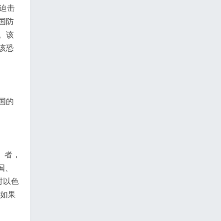
迫击
国防
。该
该恐
国的
》者，
国、
对以色
。如果