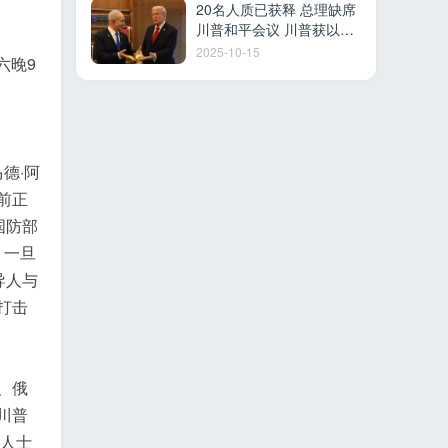
20名人质已获释 总理缺席
川普和平会议 川普获以色
列最高荣誉 多国参加沙姆
2025-10-15
六晚9
沙伊赫峰会
德·阿
前正
国防部
，一旦
导人与
打击
、俄
川普
情人士