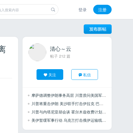
登录
注册
离
清心～云
帖子 212 篇
关注
私信
摩萨德调整伊朗事务高层 川普质问美国军火储备 巴土沙签署联合防御协议
川普将重击伊朗 美沙联手打击伊拉克 巴列维展望以伊关系 扎米尔表示扩大兵力
川普与内塔尼亚胡会谈 霍尔木兹收费计划 土耳其干预以色列选举
美伊暂缓军事行动 乌克兰打击俄伊运输线 叙利亚寻求安全协议 土耳其不具备采购F35