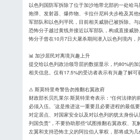
以色列国防军拆除了位于加沙地带北部的一处哈马
炮弹、发射器、爆炸物、卡拉什尼科夫步枪及其他
军部队和以色列平民，目前相关威胁已被拆除。与
恐怖分子越过黄线并接近以军部队，构成直接威胁
怖分子曾在10月7日大屠杀期间潜入以色列境内
📊 加沙居民对离境兴趣上升
提交给以色列政治领导层的数据显示，约80%的
相关信息。仅有17.5%的受访者表示有兴趣了解
⚠️ 斯莫特里奇警告勿推翻右翼政府
财政部长贝扎莱尔·斯莫特里奇表示：“任何法律的
必须入伍。’这是推进这一重要且必要进程的最低要
对定居点、对国家安全以及对以色列的犹太身份认
列国负责”，不要协助那些“试图推翻右翼政权、瓦
左翼和支持恐怖主义的阿拉伯人掌权，那将成为几