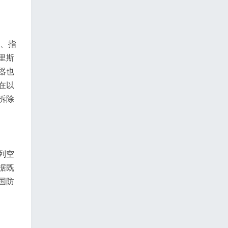
库、指
里斯
器也
在以
拆除
列空
据既
国防