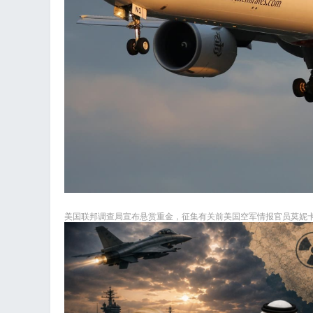
美国联邦调查局宣布悬赏重金，征集有关前美国空军情报官员莫妮卡·维特的