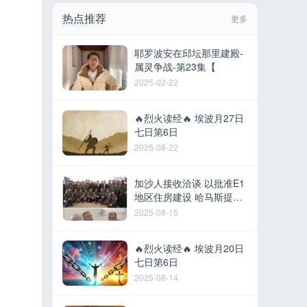
热点推荐
更多
耶罗波安在邱坛那里建殿-
属灵争战-第23集【
2025-02-22
🔥烈火读经🔥 埃波月27日
七日第6日
2025-08-22
加沙人接收洽谈 以批准E1
地区住房建设 哈马斯提议
撤军换取停火 以军在黎建
2025-08-15
军事据点 德
🔥烈火读经🔥 埃波月20日
七日第6日
2025-08-14