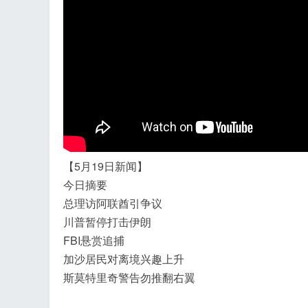
飞
【5月19日新闻】
今日摘要
总理访阿联酋引争议
川普暂停打击伊朗
事
FBI悬赏追捕
加沙居民对离境兴趣上升
斯莫特里奇警告勿推翻右翼