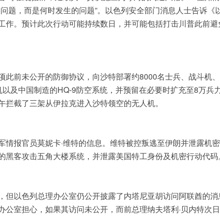
的问题，而是何时发生的问题”。以色列安全部门消息人士告诉《
工作。预计此次行动可能持续数日，并可能包括打击川普此前避
项此前未公开的防御协议，向沙特部署约8000名士兵、战斗机
机以及中国制造的HQ-9防空系统，并预留在必要时扩充至8万兵
午拦截了三架从伊拉克进入沙特领空的无人机。
军情报官员莫妮卡·维特的信息。维特被控叛逃至伊朗并泄露机
的黑客攻击五角大楼系统，并泄露美国特工身份及机密行动代码
，但以色列总理办公室仍公开披露了内塔尼亚胡访问阿联酋的消
办公室担心，如果其访问未公开，而前总理纳夫塔利·贝内特次