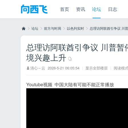
首页
资讯
论坛
日志
论坛
前方与时局
以色列实时
总理访阿联酋引争议 川普暂停
总理访阿联酋引争议 川普暂停
向
»
›
›
›
境兴趣上升
清心～云
2026-5-21 06:05:54
|
显示全部楼层
|
阅读模
Youtube视频 中国大陆有可能不能正常播放
西