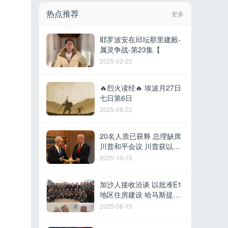
热点推荐
更多
耶罗波安在邱坛那里建殿-
属灵争战-第23集【
2025-02-22
🔥烈火读经🔥 埃波月27日
七日第6日
2025-08-22
20名人质已获释 总理缺席
川普和平会议 川普获以色
列最高荣誉 多国参加沙姆
2025-10-15
沙伊赫峰会
加沙人接收洽谈 以批准E1
地区住房建设 哈马斯提议
撤军换取停火 以军在黎建
2025-08-15
军事据点 德