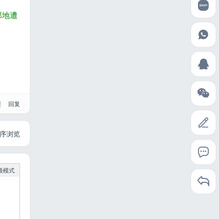
那地遭
报
回复
序浏览
级模式