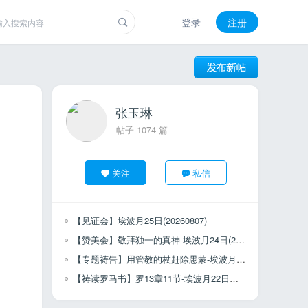
登录
注册
张玉琳
帖子 1074 篇
关注
私信
【见证会】埃波月25日(20260807)
【赞美会】敬拜独一的真神-埃波月24日(20260806)
【专题祷告】用管教的杖赶除愚蒙-埃波月23日（20260805）
【祷读罗马书】罗13章11节-埃波月22日（20260804）