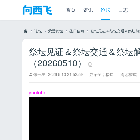
首页
资讯
论坛
日志
论坛
蒙爱的城
圣日信息
祭坛见证＆祭坛交通＆祭坛解经-
祭坛见证＆祭坛交通＆祭坛解
向
»
›
›
›
（20260510）
张玉琳
2026-5-10 21:52:59
|
显示全部楼层
|
阅读模式
youtube：
西