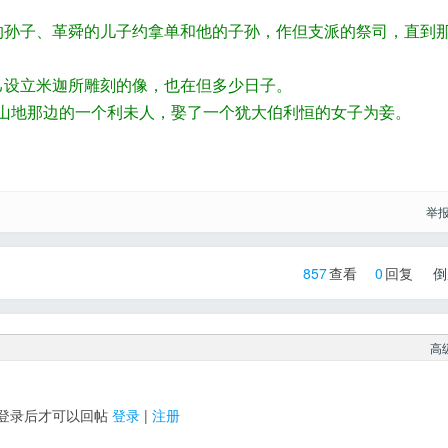
西的孙子、革舜的儿子约拿单和他的子孙，作但支派的祭司，直到
自己设立米迦所雕刻的像，也在但多少日子。
莲山地那边的一个利未人，娶了一个犹大伯利恒的女子为妾。
举
857
查看
0
回复
倒
高
登录后才可以回帖
登录
|
注册