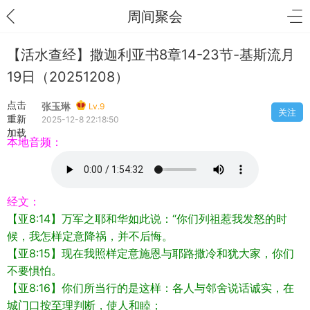
周间聚会
【活水查经】撒迦利亚书8章14-23节-基斯流月
19日（20251208）
点击
张玉琳
Lv.9
关注
重新
2025-12-8 22:18:50
加载
本地音频：
经文：
【亚8:14】万军之耶和华如此说：“你们列祖惹我发怒的时
候，我怎样定意降祸，并不后悔。
【亚8:15】现在我照样定意施恩与耶路撒冷和犹大家，你们
不要惧怕。
【亚8:16】你们所当行的是这样：各人与邻舍说话诚实，在
城门口按至理判断，使人和睦；