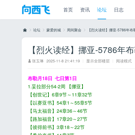
首页
资讯
论坛
日志
论坛
蒙爱的城
周间聚会
【烈火读经】挪亚-5786年布勒月18-
【烈火读经】挪亚-5786年布勒月1
向
»
›
›
›
张玉琳
2025-11-8 21:41:19
|
显示全部楼层
|
阅读模式
布勒月18日 七日第1日
1.妥拉部分54-2周 【挪亚】
【创世记】6章9节～11章32节
【以赛亚书】54章1～55章5节
【马太福音】24章36～46节
西
【路加福音】17章20～27节
【彼得前书】3章18～22节