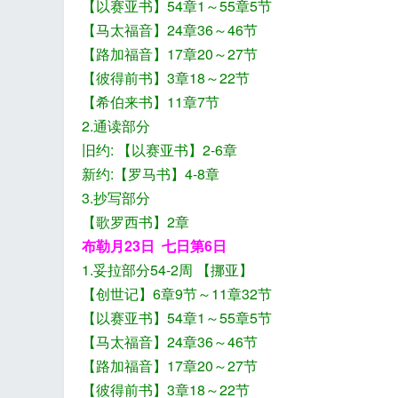
【以赛亚书】54章1～55章5节
【马太福音】24章36～46节
【路加福音】17章20～27节
【彼得前书】3章18～22节
【希伯来书】11章7节
2.通读部分
旧约: 【以赛亚书】2-6章
新约:【罗马书】4-8章
3.抄写部分
【歌罗西书】2章
布勒月23日 七日第6日
1.妥拉部分54-2周 【挪亚】
【创世记】6章9节～11章32节
【以赛亚书】54章1～55章5节
【马太福音】24章36～46节
【路加福音】17章20～27节
【彼得前书】3章18～22节