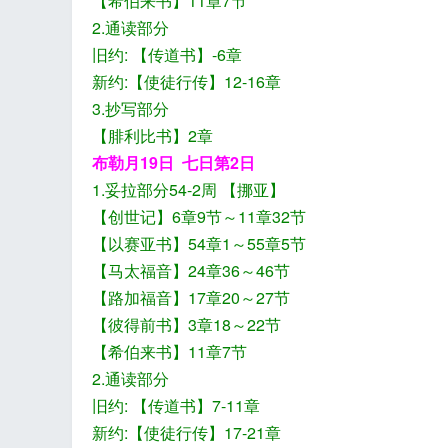
【希伯来书】11章7节
2.通读部分
旧约: 【传道书】-6章
新约:【使徒行传】12-16章
3.抄写部分
【腓利比书】2章
飞
布勒月19日 七日第2日
1.妥拉部分54-2周 【挪亚】
【创世记】6章9节～11章32节
【以赛亚书】54章1～55章5节
【马太福音】24章36～46节
【路加福音】17章20～27节
【彼得前书】3章18～22节
事
【希伯来书】11章7节
2.通读部分
旧约: 【传道书】7-11章
新约:【使徒行传】17-21章