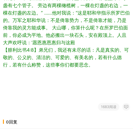
盏有七个管子。 旁边有两棵橄榄树，一棵在灯盏的右边，一
棵在灯盏的左边。” ……他对我说：“这是耶和华指示所罗巴伯
的。万军之耶和华说：不是倚靠势力，不是倚靠才能，乃是
倚靠我的灵方能成事。 大山哪，你算什么呢？在所罗巴伯面
前，你必成为平地。他必搬出一块石头，安在殿顶上。人且
大声欢呼说：‘愿恩惠恩惠归与这殿
【腓利比书4:8】弟兄们，我还有未尽的话：凡是真实的、可
敬的、公义的、清洁的、可爱的、有美名的，若有什么德
行，若有什么称赞，这些事你们都要思念。
1683阅读
0回复