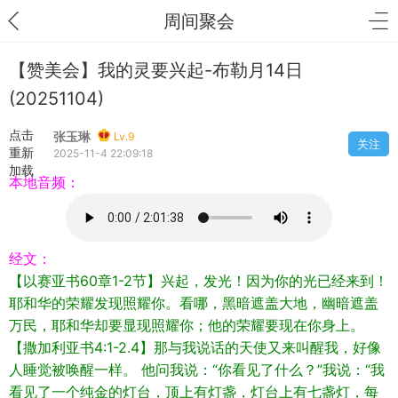
周间聚会
【赞美会】我的灵要兴起-布勒月14日
(20251104)
点击
张玉琳
Lv.9
关注
重新
2025-11-4 22:09:18
加载
本地音频：
经文：
【以赛亚书60章1-2节】兴起，发光！因为你的光已经来到！
耶和华的荣耀发现照耀你。看哪，黑暗遮盖大地，幽暗遮盖
万民，耶和华却要显现照耀你；他的荣耀要现在你身上。
【撒加利亚书4:1-2.4】那与我说话的天使又来叫醒我，好像
人睡觉被唤醒一样。 他问我说：“你看见了什么？”我说：“我
看见了一个纯金的灯台，顶上有灯盏，灯台上有七盏灯，每