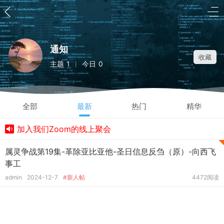
通知
收藏
主题
1
今日
0
|
全部
最新
热门
精华
加入我们Zoom的线上聚会
属灵争战第19集-革除亚比亚他-圣日信息反刍（原）-向西飞
事工
admin
2024-12-7
#新人帖
4472阅读